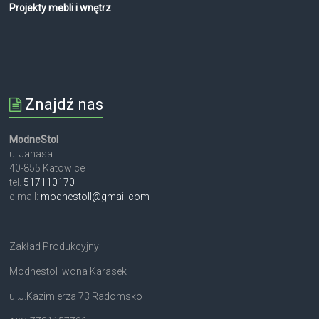
Projekty mebli i wnętrz
Znajdź nas
ModneStol
ul.Janasa
40-855 Katowice
tel.
517110170
e-mail:
modnestoll@gmail.com
Zakład Produkcyjny:
Modnestol Iwona Karasek
ul.J.Kazimierza 73 Radomsko