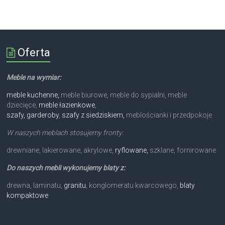
Oferta
Meble na wymiar:
meble kuchenne,
meble biurowe, meble do sypialni, meble
dziecięce,
meble łazienkowe
,
szafy, garderoby
,
szafy z siedziskiem,
meblościanki i przedpokoje
W naszych meblach stosujemy fronty:
drewniane, lakierowane, akrylowe,
ryflowane,
szklane, fornirowane
Do naszych mebli wykonujemy blaty z:
drewna, laminatu,
granitu
, konglomeratu kwarcowego,
blaty
kompaktowe