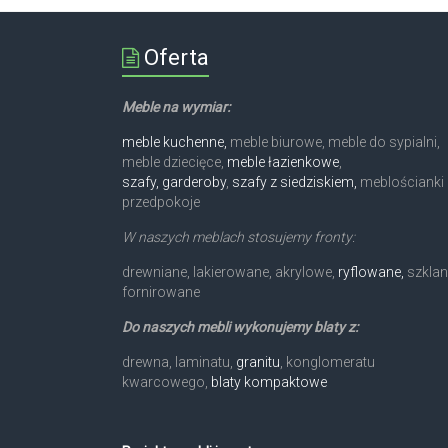
Oferta
Meble na wymiar:
meble kuchenne,
meble biurowe, meble do sypialni,
meble dziecięce,
meble łazienkowe
,
szafy, garderoby
,
szafy z siedziskiem,
meblościanki 
przedpokoje
W naszych meblach stosujemy fronty:
drewniane, lakierowane, akrylowe,
ryflowane,
szklan
fornirowane
Do naszych mebli wykonujemy blaty z:
drewna, laminatu,
granitu
, konglomeratu
kwarcowego,
blaty kompaktowe