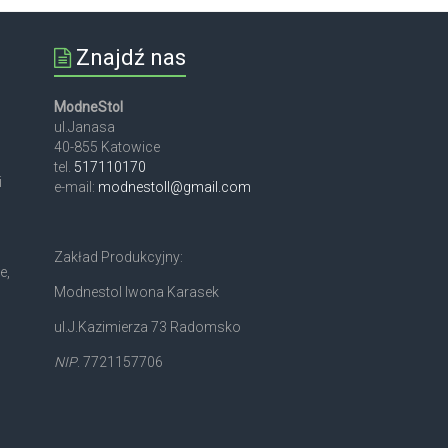
Znajdź nas
ModneStol
ul.Janasa
40-855 Katowice
tel.
517110170
i
e-mail:
modnestoll@gmail.com
Zakład Produkcyjny:
e,
Modnestol Iwona Karasek
ul.J.Kazimierza 73 Radomsko
NIP
. 7721157706