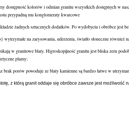
y dostępność kolorów i odmian granitu wszystkich dostępnych w naszy
o gustu przypadną mu konglomeraty kwarcowe
kładzie żadnych sztucznych dodatków. Po wydobyciu i obróbce jest 
o} wytrzymałe na zarysowania, uderzenia, światło słoneczne również n
ikają w granitowe blaty. Higroskopijność granitu jest bliska zeru pod
tetyczne plamy;
az brak porów powoduje ze blaty kamienne są bardzo łatwe w utrzymani
totę, z którą granit oddaje się obróbce zawsze jest możliwość