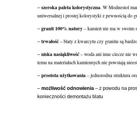
szeroka paleta kolorystyczna
. W Modnestol mam
–
uniwersalnej i prostej kolorystyki z pewnością d
granit 100% natury
– kamień nie ma w swoim s
–
trwałość
– blaty z kwarcytu czy granitu są bardz
–
niska nasiąkliwość
– woda ani inne ciecze nie wn
–
temu na materiałach kamiennych nie powstają niees
prostota użytkowania
– jednorodna struktura or
–
–
możliwość odnowienia
– z powodu na pros
konieczności demontażu blatu