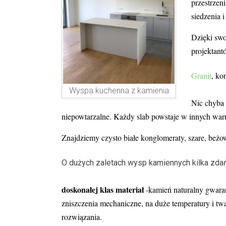
przestrzen
siedzenia 
Dzięki swo
projektant
Granit
, ko
Wyspa kuchenna z kamienia
Nic chyba 
niepowtarzalne. Każdy slab powstaje w innych warun
Znajdziemy czysto białe konglomeraty, szare, beż
O dużych zaletach wysp kamiennych kilka zda
doskonałej klas materiał
-kamień naturalny gwaran
zniszczenia mechaniczne, na duże temperatury i tw
rozwiązania.