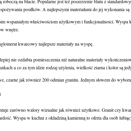
ią roboczą na blacie. Popularne jest też poszerzenie blatu z standard
i spożywania posiłków. A najlepszymi materiałami do jej wykonania są
im wspaniałym właściwościom użytkowym i funkcjonalności. Wyspa kuc
ów wnętrz.
nglomerat kwarcowy najlepsze materiały na wyspę.
lepiej nie ozdabia pomieszczenia niż naturalne materiały wykończeni
kach a co za tym idzie rodzaj użylenia, wielkość ziarna i kolor są je
owe, czarne jak również 200 odmian granitu. Jednym słowem do wyboru
ń
tuje zarówno walory wizualne jak również użytkowe. Granit czy kwarc
ardość. Wyspa w kuchni z okładziną kamienną to oferta dla osób lubią