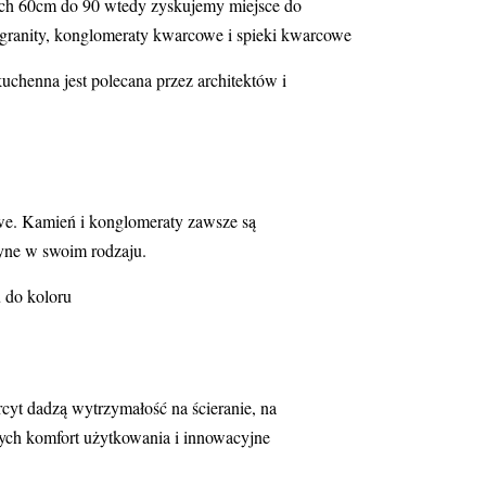
owych 60cm do 90 wtedy zyskujemy miejsce do
 granity, konglomeraty kwarcowe i spieki kwarcowe
henna jest polecana przez architektów i
owe. Kamień i konglomeraty zawsze są
dyne w swoim rodzaju.
 do koloru
yt dadzą wytrzymałość na ścieranie, na
cych komfort użytkowania i innowacyjne