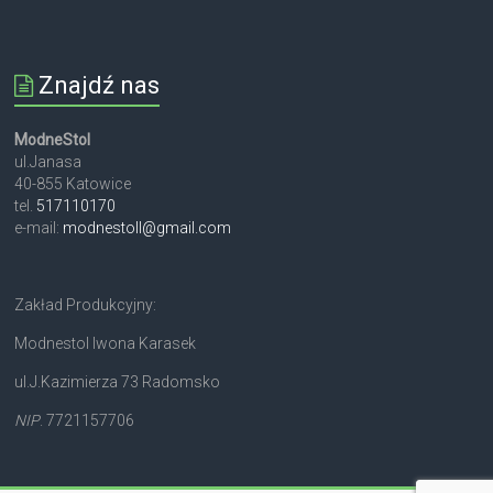
Znajdź nas
ModneStol
ul.Janasa
40-855 Katowice
tel.
517110170
e-mail:
modnestoll@gmail.com
Zakład Produkcyjny:
Modnestol Iwona Karasek
ul.J.Kazimierza 73 Radomsko
NIP
. 7721157706