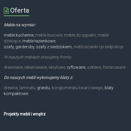
Oferta
Meble na wymiar:
meble kuchenne,
meble biurowe, meble do sypialni, meble
dziecięce,
meble łazienkowe
,
szafy, garderoby
,
szafy z siedziskiem,
meblościanki i przedpokoje
W naszych meblach stosujemy fronty:
drewniane, lakierowane, akrylowe,
ryflowane,
szklane, fornirowane
Do naszych mebli wykonujemy blaty z:
drewna, laminatu,
granitu
, konglomeratu kwarcowego,
blaty
kompaktowe
Projekty mebli i wnętrz