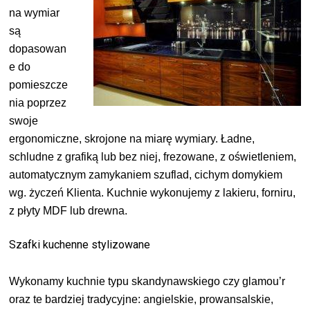
na wymiar
są
dopasowan
e do
pomieszcze
nia poprzez
swoje
ergonomiczne, skrojone na miarę wymiary. Ładne,
schludne z grafiką lub bez niej, frezowane, z oświetleniem,
automatycznym zamykaniem szuflad, cichym domykiem
wg. życzeń Klienta. Kuchnie wykonujemy z lakieru, forniru,
z płyty MDF lub drewna.
Szafki kuchenne stylizowane
Wykonamy kuchnie typu skandynawskiego czy glamou’r
oraz te bardziej tradycyjne: angielskie, prowansalskie,