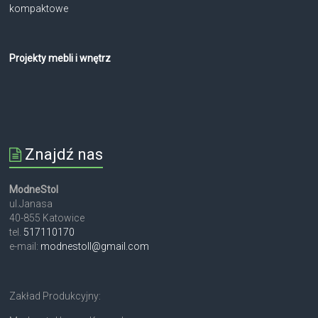
kompaktowe
Projekty mebli i wnętrz
Znajdź nas
ModneStol
ul.Janasa
40-855 Katowice
tel.
517110170
e-mail:
modnestoll@gmail.com
Zakład Produkcyjny: