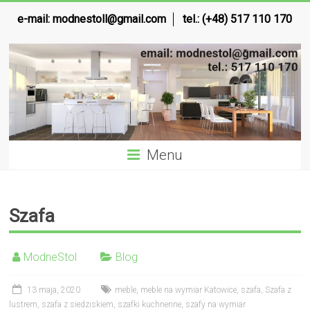
e-mail:
modnestoll@gmail.com
tel.: (+48) 517 110 170
Menu
Szafa
ModneStol
Blog
13 maja, 2020
meble
,
meble na wymiar Katowice
,
szafa
,
Szafa z
lustrem
,
szafa z siedziskiem
,
szafki kuchnenne
,
szafy na wymiar