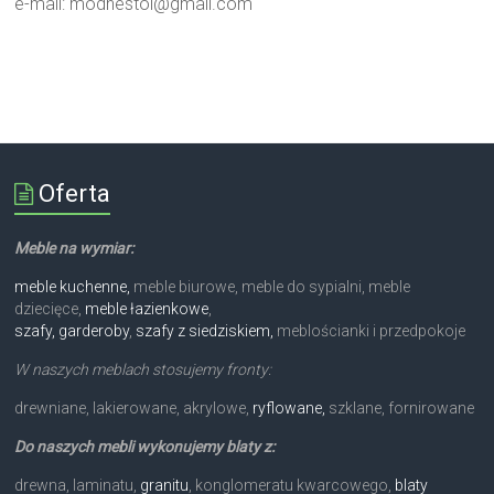
e-mail:
modnestol@gmail.com
Oferta
Meble na wymiar:
meble kuchenne,
meble biurowe, meble do sypialni, meble
dziecięce,
meble łazienkowe
,
szafy, garderoby
,
szafy z siedziskiem,
meblościanki i przedpokoje
W naszych meblach stosujemy fronty:
drewniane, lakierowane, akrylowe,
ryflowane,
szklane, fornirowane
Do naszych mebli wykonujemy blaty z:
drewna, laminatu,
granitu
, konglomeratu kwarcowego,
blaty