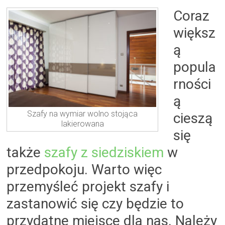
Coraz
większ
ą
popula
rności
ą
Szafy na wymiar wolno stojąca
cieszą
lakierowana
się
także
szafy z siedziskiem
w
przedpokoju. Warto więc
przemyśleć projekt szafy i
zastanowić się czy będzie to
przydatne miejsce dla nas. Należy