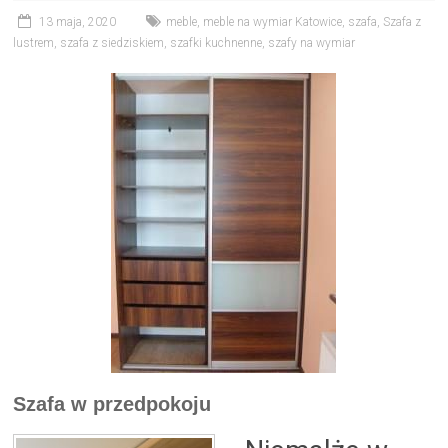
13 maja, 2020
meble
,
meble na wymiar Katowice
,
szafa
,
Szafa z
lustrem
,
szafa z siedziskiem
,
szafki kuchnenne
,
szafy na wymiar
Szafa w przedpokoju