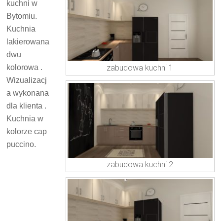
kuchni w
Bytomiu.
Kuchnia
lakierowana
dwu
kolorowa .
zabudowa kuchni 1
Wizualizacj
a wykonana
dla klienta .
Kuchnia w
kolorze cap
puccino.
zabudowa kuchni 2