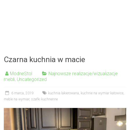
Czarna kuchnia w macie
ModneStol
Najnowsze realizacje/wizualizacje
mebli
,
Uncategorized
6 marca, 2019
kuchnia lakierowana
,
kuchnie na wymiar katowice
,
meble na wymiar
,
szafki kuchnenne