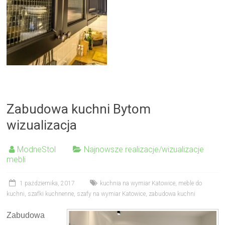
Zabudowa kuchni Bytom
wizualizacja
ModneStol
Najnowsze realizacje/wizualizacje
mebli
1 października, 2017
kuchnia na wymiar Katowice
,
meble do
kuchni
,
szafki kuchnenne
,
szafy na wymiar Katowice
,
zabudowa kuchni
Zabudowa