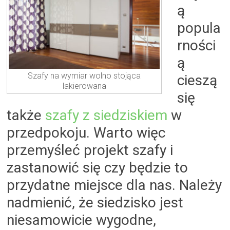
ą
popula
rności
ą
Szafy na wymiar wolno stojąca
cieszą
lakierowana
się
także
szafy z siedziskiem
w
przedpokoju. Warto więc
przemyśleć projekt szafy i
zastanowić się czy będzie to
przydatne miejsce dla nas. Należy
nadmienić, że siedzisko jest
niesamowicie wygodne,