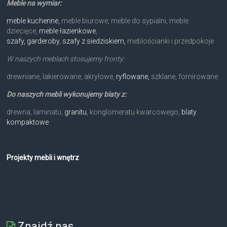
Meble na wymiar:
meble kuchenne,
meble biurowe, meble do sypialni, meble
dziecięce,
meble łazienkowe
,
szafy, garderoby
,
szafy z siedziskiem,
meblościanki i przedpokoje
W naszych meblach stosujemy fronty:
drewniane, lakierowane, akrylowe,
ryflowane,
szklane, fornirowane
Do naszych mebli wykonujemy blaty z:
drewna, laminatu,
granitu
, konglomeratu kwarcowego,
blaty
kompaktowe
Projekty mebli i wnętrz
Znajdź nas