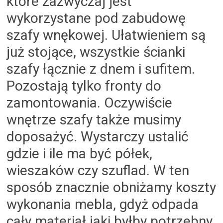
które zazwyczaj jest
wykorzystane pod zabudowę
szafy wnękowej. Ułatwieniem są
już stojące, wszystkie ścianki
szafy łącznie z dnem i sufitem.
Pozostają tylko fronty do
zamontowania. Oczywiście
wnętrze szafy także musimy
doposażyć. Wystarczy ustalić
gdzie i ile ma być półek,
wieszaków czy szuflad. W ten
sposób znacznie obniżamy koszty
wykonania mebla, gdyż odpada
cały materiał jaki byłby potrzebny