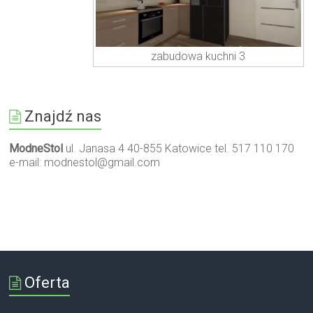
zabudowa kuchni 3
Znajdź nas
ModneStol
ul. Janasa 4 40-855 Katowice tel. 517 110 170
e-mail:
modnestol@gmail.com
Oferta