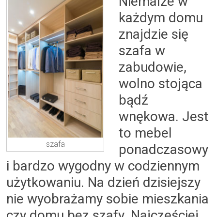
Niemalże w
każdym domu
znajdzie się
szafa w
zabudowie,
wolno stojąca
bądź
wnękowa. Jest
to mebel
szafa
ponadczasowy
i bardzo wygodny w codziennym
użytkowaniu. Na dzień dzisiejszy
nie wyobrażamy sobie mieszkania
czy domu bez szafy. Najczęściej