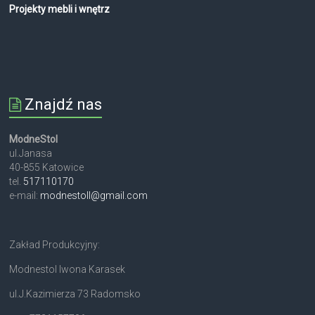
Projekty mebli i wnętrz
Znajdź nas
ModneStol
ul.Janasa
40-855 Katowice
tel.
517110170
e-mail:
modnestoll@gmail.com
Zakład Produkcyjny:
Modnestol Iwona Karasek
ul.J.Kazimierza 73 Radomsko