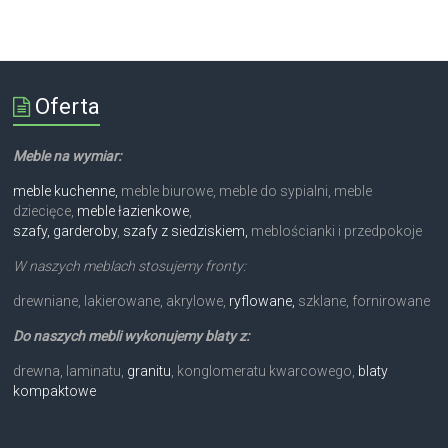
Oferta
Meble na wymiar:
meble kuchenne,
meble biurowe, meble do sypialni, meble
dziecięce,
meble łazienkowe
,
szafy, garderoby
,
szafy z siedziskiem,
meblościanki i przedpokoje
W naszych meblach stosujemy fronty:
drewniane, lakierowane, akrylowe,
ryflowane,
szklane, fornirowane
Do naszych mebli wykonujemy blaty z:
drewna, laminatu,
granitu
, konglomeratu kwarcowego,
blaty
kompaktowe