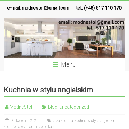
e-mail:
modnestoll@gmail.com
tel.: (+48) 517 110 170
Menu
Kuchnia w stylu angielskim
ModneStol
Blog
,
Uncategorized
30 kwietnia, 2020
biała kuchnia
,
kuchnia w stylu angielskim
,
kuchnie na wymiar
,
meble do kuchni