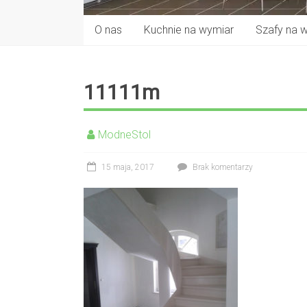
O nas
Kuchnie na wymiar
Szafy na 
11111m
ModneStol
15 maja, 2017
Brak komentarzy