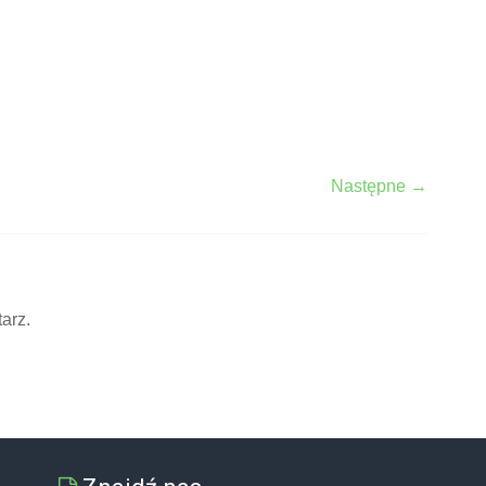
Następne →
arz.