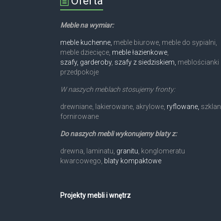
Oferta
Meble na wymiar:
meble kuchenne,
meble biurowe, meble do sypialni,
meble dziecięce,
meble łazienkowe
,
szafy, garderoby
,
szafy z siedziskiem,
meblościanki 
przedpokoje
W naszych meblach stosujemy fronty:
drewniane, lakierowane, akrylowe,
ryflowane,
szklan
fornirowane
Do naszych mebli wykonujemy blaty z:
drewna, laminatu,
granitu
, konglomeratu
kwarcowego,
blaty kompaktowe
Projekty mebli i wnętrz