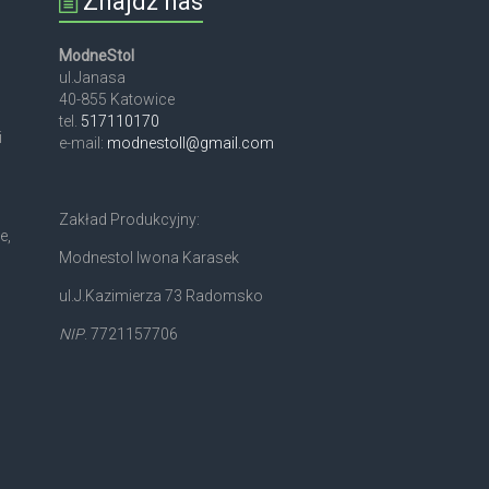
Znajdź nas
ModneStol
ul.Janasa
40-855 Katowice
tel.
517110170
i
e-mail:
modnestoll@gmail.com
Zakład Produkcyjny:
e,
Modnestol Iwona Karasek
ul.J.Kazimierza 73 Radomsko
NIP
. 7721157706