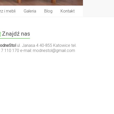
z i mebli
Galeria
Blog
Kontakt
Znajdź nas
odneStol
ul. Janasa 4 40-855 Katowice tel.
17 110 170 e-mail:
modnestol@gmail.com