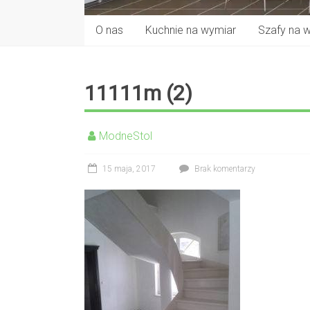
O nas
Kuchnie na wymiar
Szafy na 
11111m (2)
ModneStol
15 maja, 2017
Brak komentarzy