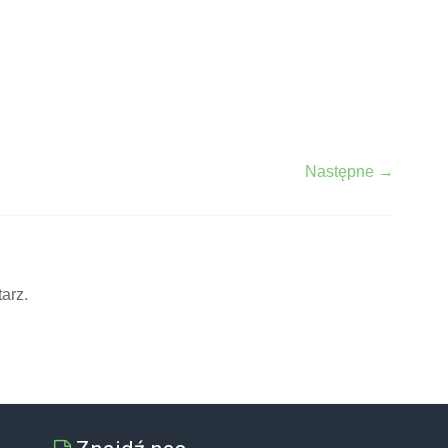
Następne →
arz.