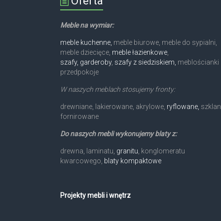
Oferta
Meble na wymiar:
meble kuchenne,
meble biurowe, meble do sypialni,
meble dziecięce,
meble łazienkowe
,
szafy, garderoby
,
szafy z siedziskiem,
meblościanki 
przedpokoje
W naszych meblach stosujemy fronty:
drewniane, lakierowane, akrylowe,
ryflowane,
szklan
fornirowane
Do naszych mebli wykonujemy blaty z:
drewna, laminatu,
granitu
, konglomeratu
kwarcowego,
blaty kompaktowe
Projekty mebli i wnętrz