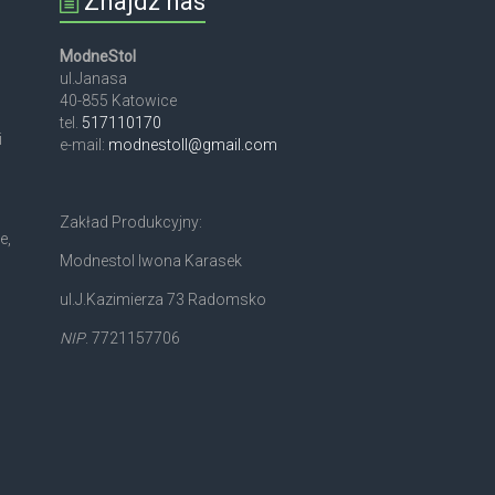
Znajdź nas
ModneStol
ul.Janasa
40-855 Katowice
tel.
517110170
i
e-mail:
modnestoll@gmail.com
Zakład Produkcyjny:
e,
Modnestol Iwona Karasek
ul.J.Kazimierza 73 Radomsko
NIP
. 7721157706