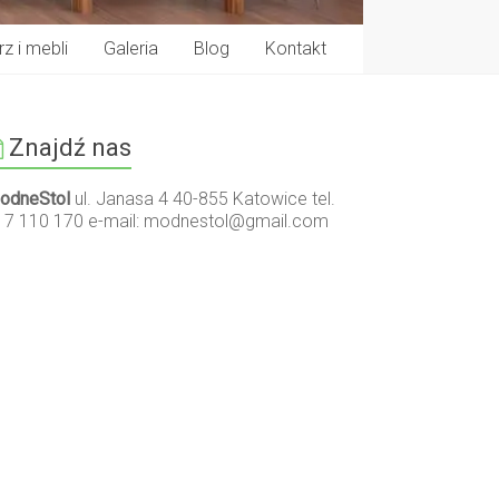
z i mebli
Galeria
Blog
Kontakt
Znajdź nas
odneStol
ul. Janasa 4 40-855 Katowice tel.
17 110 170 e-mail:
modnestol@gmail.com