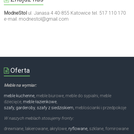
ModneStol
ul. Janasa 4 40-855 Katowice tel. 517 110 170
e-mail:
modnestol@gmail.com
Oferta
Meble na wymiar:
meble kuchenne,
meble biurowe, meble do sypialni, meble
dziecięce,
meble łazienkowe
,
szafy, garderoby
,
szafy z siedziskiem,
meblościanki i przedpokoje
W naszych meblach stosujemy fronty:
drewniane, lakierowane, akrylowe,
ryflowane,
szklane, fornirowane