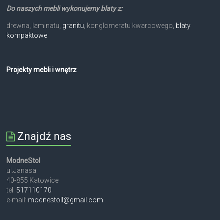
Do naszych mebli wykonujemy blaty z:
drewna, laminatu,
granitu
, konglomeratu kwarcowego,
blaty
kompaktowe
Projekty mebli i wnętrz
Znajdź nas
ModneStol
ul.Janasa
40-855 Katowice
tel.
517110170
e-mail:
modnestoll@gmail.com