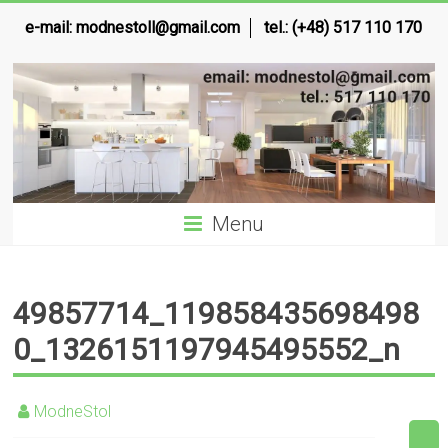
e-mail:
modnestoll@gmail.com
tel.: (+48) 517 110 170
Menu
49857714_119858435698498
0_1326151197945495552_n
ModneStol