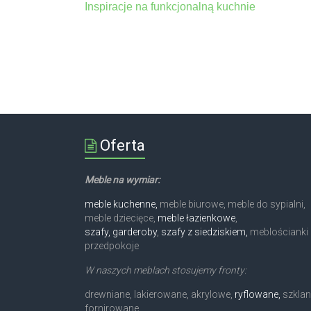
Inspiracje na funkcjonalną kuchnie
Oferta
Meble na wymiar:
meble kuchenne,
meble biurowe, meble do sypialni,
meble dziecięce,
meble łazienkowe
,
szafy, garderoby
,
szafy z siedziskiem,
meblościanki 
przedpokoje
W naszych meblach stosujemy fronty:
drewniane, lakierowane, akrylowe,
ryflowane,
szklan
fornirowane