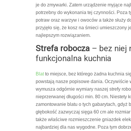
je do zmywarki. Zatem urządzenie myjące najl
potrzebny do wykonania tej czynności. Poza 
potraw oraz warzyw i owoców a także służy
przyjęło się, że kosz na śmieci umieszczony 
najlepszym rozwiązaniem.
Strefa robocza
– bez niej 
funkcjonalna kuchnia
Blat
to miejsce, bez którego żadna kuchnia się 
powstają nasze popisowe dania. Oczywiście w
wymusza odgórnie wymiary naszej strefy roboc
nieprzerwanej długości min. 80 cm. Niestety 
zamontowanie blatu o tych gabarytach, gdyż 
głębokość zazwyczaj sięga 60 cm ale rozmiar
także właściwe rozmieszczenie gniazdek elektr
najbardziej dla nas wygodne. Poza tym dobrz