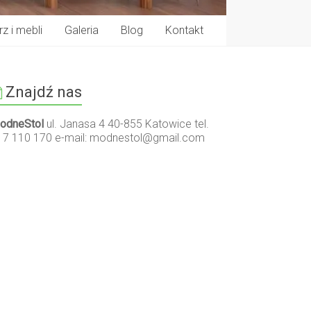
z i mebli
Galeria
Blog
Kontakt
Znajdź nas
odneStol
ul. Janasa 4 40-855 Katowice tel.
17 110 170 e-mail:
modnestol@gmail.com