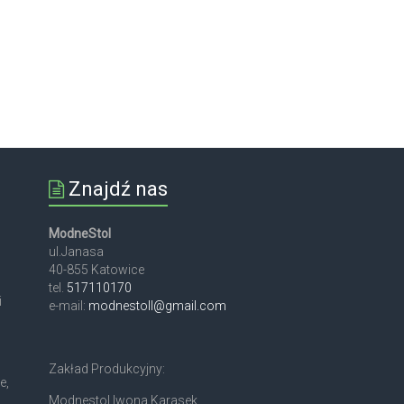
Znajdź nas
ModneStol
ul.Janasa
40-855 Katowice
tel.
517110170
i
e-mail:
modnestoll@gmail.com
Zakład Produkcyjny:
e,
Modnestol Iwona Karasek