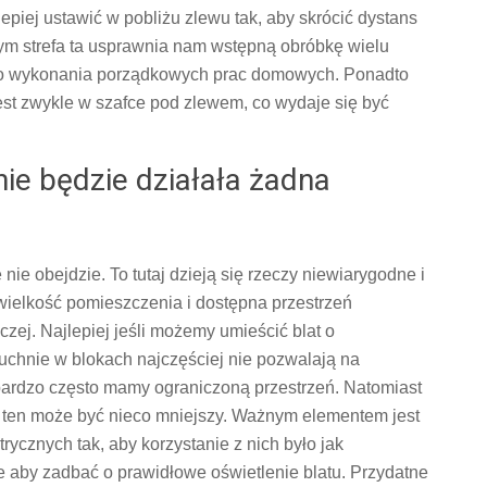
epiej ustawić w pobliżu zlewu tak, aby skrócić dystans
tym strefa ta usprawnia nam wstępną obróbkę wielu
 do wykonania porządkowych prac domowych. Ponadto
jest zwykle w szafce pod zlewem, co wydaje się być
nie będzie działała żadna
nie obejdzie. To tutaj dzieją się rzeczy niewiarygodne i
ielkość pomieszczenia i dostępna przestrzeń
zej. Najlepiej jeśli możemy umieścić blat o
kuchnie w blokach najczęściej nie pozwalają na
bardzo często mamy ograniczoną przestrzeń. Natomiast
 ten może być nieco mniejszy. Ważnym elementem jest
ycznych tak, aby korzystanie z nich było jak
e aby zadbać o prawidłowe oświetlenie blatu. Przydatne