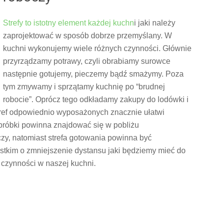
Strefy to istotny element każdej kuchn
i jaki należy
zaprojektować w sposób dobrze przemyślany. W
kuchni wykonujemy wiele różnych czynności. Głównie
przyrządzamy potrawy, czyli obrabiamy surowce
następnie gotujemy, pieczemy bądź smażymy. Poza
tym zmywamy i sprzątamy kuchnię po “brudnej
robocie”. Oprócz tego odkładamy zakupy do lodówki i
stref odpowiednio wyposażonych znacznie ułatwi
 obróbki powinna znajdować się w pobliżu
y, natomiast strefa gotowania powinna być
stkim o zmniejszenie dystansu jaki będziemy mieć do
h czynności w naszej kuchni.