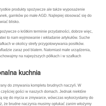
zystkie produkty spożywcze ale także wyposażenie
ek, garnków po małe AGD. Najlepiej stosować się do
wiać blisko.
ożywcze o krótkim terminie przydatności, dobrze więc,
łatwi to nam wyjmowanie i wkładanie artykułów. Suche
kach w okolicy strefy przygotowywania posiłków.
fladzie zaraz pod blatem. Natomiast małe urządzenia,
schowajmy na najwyższych półkach i w szafkach
onalna kuchnia
ywany do zmywania kompletu brudnych naczyń. W
 częściej gości w naszych domach. Jednak niektóre
ą się do mycia w zmywarce, wówczas wykorzystamy do
ież, że brudne naczynia musimy opłukać zanim włożymy