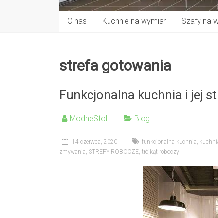
O nas
Kuchnie na wymiar
Szafy na 
strefa gotowania
Funkcjonalna kuchnia i jej st
ModneStol
Blog
14 czerwca, 2020
funkcjonalna kuchnia
,
kuchni
zmywania
,
STREFY ROBOCZE
,
trójkąt roboczy