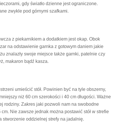
eczorami, gdy światło dzienne jest ograniczone.
zane zwykle pod górnymi szafkami.
ewcza z piekarnikiem a dodatkiem jest okap. Obok
szar na odstawienie garnka z gotowym daniem jakie
u znalazły swoje miejsce także garnki, patelnie czy
 ryż, makaron bądź kasza.
estrzeni umieścić stół. Powinien być na tyle obszerny,
 mniejszy niż 60 cm szerokości i 40 cm długości. Ważne
łej rodziny. Zakres jaki pozwoli nam na swobodne
75 cm. Nie zawsze jednak można postawić stół w strefie
a stworzenie oddzielnej strefy na jadalnię.