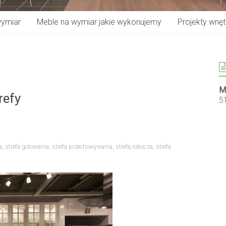
wymiar
Meble na wymiar jakie wykonujemy
Projekty wnętr
M
refy
5
a
,
strefa gotowania
,
strefa przechowywania
,
strefa robocza
,
strefa