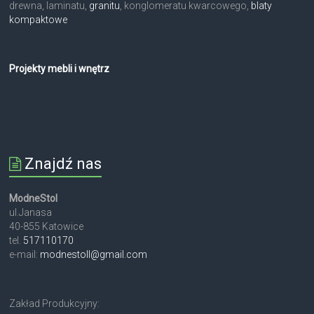
drewna, laminatu,
granitu
, konglomeratu kwarcowego,
blaty
kompaktowe
Projekty mebli i wnętrz
Znajdź nas
ModneStol
ul.Janasa
40-855 Katowice
tel.
517110170
e-mail:
modnestoll@gmail.com
Zakład Produkcyjny: