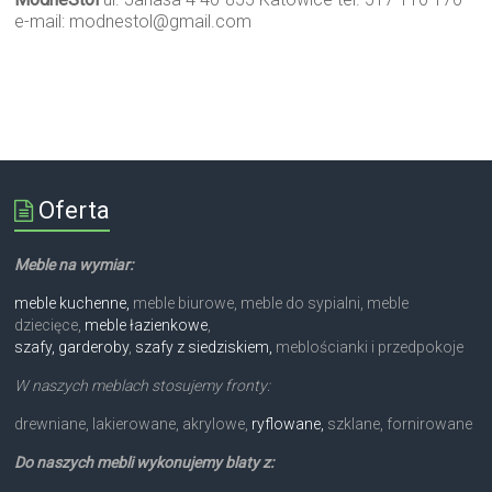
e-mail:
modnestol@gmail.com
Oferta
Meble na wymiar:
meble kuchenne,
meble biurowe, meble do sypialni, meble
dziecięce,
meble łazienkowe
,
szafy, garderoby
,
szafy z siedziskiem,
meblościanki i przedpokoje
W naszych meblach stosujemy fronty:
drewniane, lakierowane, akrylowe,
ryflowane,
szklane, fornirowane
Do naszych mebli wykonujemy blaty z: