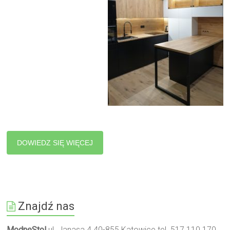
DOWIEDZ SIĘ WIĘCEJ
Znajdź nas
ModneStol
ul. Janasa 4 40-855 Katowice tel. 517 110 170