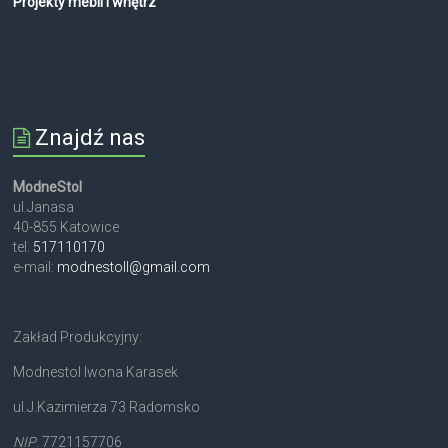
Projekty mebli i wnętrz
Znajdź nas
ModneStol
ul.Janasa
40-855 Katowice
tel.
517110170
e-mail:
modnestoll@gmail.com
Zakład Produkcyjny:
Modnestol Iwona Karasek
ul.J.Kazimierza 73 Radomsko
NIP
. 7721157706