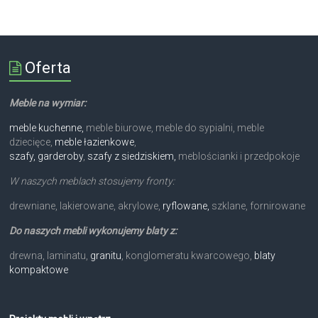
Oferta
Meble na wymiar:
meble kuchenne,
meble biurowe, meble do sypialni, meble
dziecięce,
meble łazienkowe
,
szafy, garderoby
,
szafy z siedziskiem,
meblościanki i przedpokoje
W naszych meblach stosujemy fronty:
drewniane, lakierowane, akrylowe,
ryflowane,
szklane, fornirowane
Do naszych mebli wykonujemy blaty z:
drewna, laminatu,
granitu
, konglomeratu kwarcowego,
blaty
kompaktowe