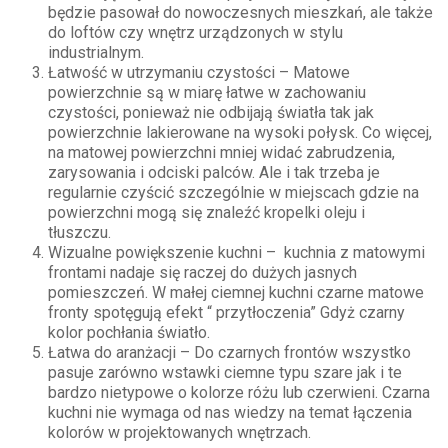
będzie pasował do nowoczesnych mieszkań, ale także
do loftów czy wnętrz urządzonych w stylu
industrialnym.
Łatwość w utrzymaniu czystości – Matowe
powierzchnie są w miarę łatwe w zachowaniu
czystości, ponieważ nie odbijają światła tak jak
powierzchnie lakierowane na wysoki połysk. Co więcej,
na matowej powierzchni mniej widać zabrudzenia,
zarysowania i odciski palców. Ale i tak trzeba je
regularnie czyścić szczególnie w miejscach gdzie na
powierzchni mogą się znaleźć kropelki oleju i
tłuszczu.
Wizualne powiększenie kuchni – kuchnia z matowymi
frontami nadaje się raczej do dużych jasnych
pomieszczeń. W małej ciemnej kuchni czarne matowe
fronty spotęgują efekt “ przytłoczenia” Gdyż czarny
kolor pochłania światło.
Łatwa do aranżacji – Do czarnych frontów wszystko
pasuje zarówno wstawki ciemne typu szare jak i te
bardzo nietypowe o kolorze różu lub czerwieni. Czarna
kuchni nie wymaga od nas wiedzy na temat łączenia
kolorów w projektowanych wnętrzach.