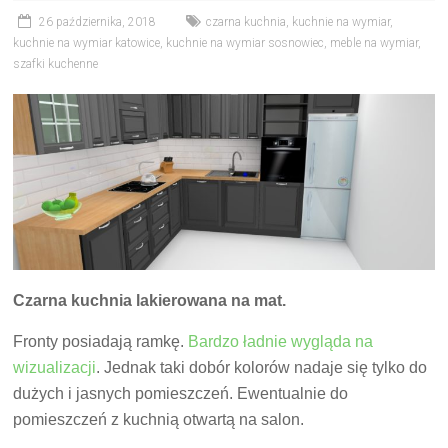
26 października, 2018
czarna kuchnia
,
kuchnie na wymiar
,
kuchnie na wymiar katowice
,
kuchnie na wymiar sosnowiec
,
meble na wymiar
,
szafki kuchenne
Czarna kuchnia lakierowana na mat.
Fronty posiadają ramkę.
Bardzo ładnie wygląda na
wizualizacji
. Jednak taki dobór kolorów nadaje się tylko do
dużych i jasnych pomieszczeń. Ewentualnie do
pomieszczeń z kuchnią otwartą na salon.