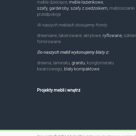
meble dziecięce,
meble łazienkowe
,
szafy, garderoby
,
szafy z siedziskiem,
meblościanki 
przedpokoje
W naszych meblach stosujemy fronty:
drewniane, lakierowane, akrylowe,
ryflowane,
szklan
fornirowane
Do naszych mebli wykonujemy blaty z:
drewna, laminatu,
granitu
, konglomeratu
kwarcowego,
blaty kompaktowe
Projekty mebli i wnętrz