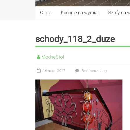
O nas
Kuchnie na wymiar
Szafy na 
schody_118_2_duze
ModneStol
16 maja, 2017
Brak komentarzy