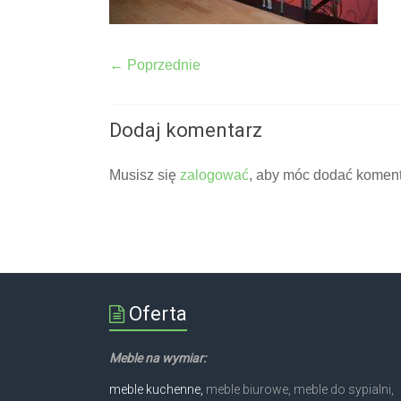
← Poprzednie
Dodaj komentarz
Musisz się
zalogować
, aby móc dodać koment
Oferta
Meble na wymiar:
meble kuchenne,
meble biurowe, meble do sypialni,