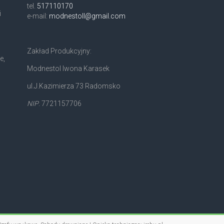
tel.
517110170
i
e-mail:
modnestoll@gmail.com
Zakład Produkcyjny:
e,
Modnestol Iwona Karasek
ul.J.Kazimierza 73 Radomsko
NIP
. 7721157706