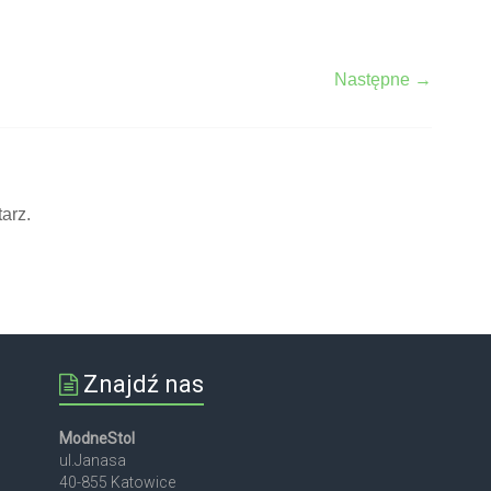
Następne →
arz.
Znajdź nas
ModneStol
ul.Janasa
40-855 Katowice