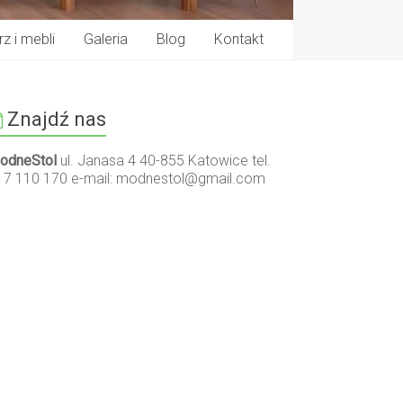
z i mebli
Galeria
Blog
Kontakt
Znajdź nas
odneStol
ul. Janasa 4 40-855 Katowice tel.
17 110 170 e-mail:
modnestol@gmail.com