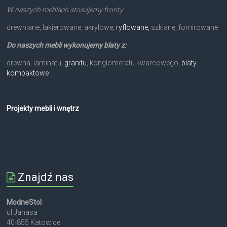
W naszych meblach stosujemy fronty:
drewniane, lakierowane, akrylowe,
ryflowane,
szklane, fornirowane
Do naszych mebli wykonujemy blaty z:
drewna, laminatu,
granitu
, konglomeratu kwarcowego,
blaty
kompaktowe
Projekty mebli i wnętrz
Znajdź nas
ModneStol
ul.Janasa
40-855 Katowice