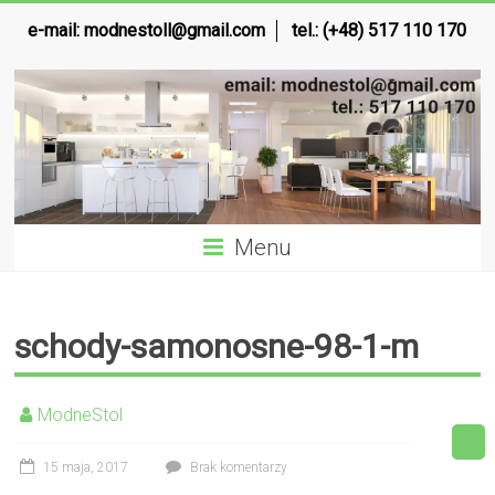
e-mail:
modnestoll@gmail.com
tel.: (+48) 517 110 170
Menu
schody-samonosne-98-1-m
ModneStol
15 maja, 2017
Brak komentarzy