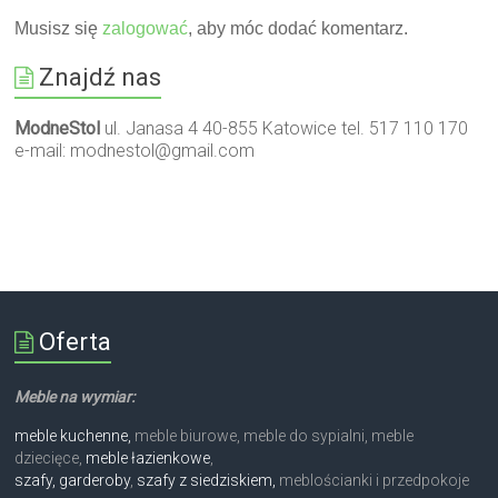
Musisz się
zalogować
, aby móc dodać komentarz.
Znajdź nas
ModneStol
ul. Janasa 4 40-855 Katowice tel. 517 110 170
e-mail:
modnestol@gmail.com
Oferta
Meble na wymiar:
meble kuchenne,
meble biurowe, meble do sypialni, meble
dziecięce,
meble łazienkowe
,
szafy, garderoby
,
szafy z siedziskiem,
meblościanki i przedpokoje