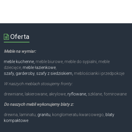
Oferta
Meble na wymiar:
meble kuchenne,
meble biurowe, meble do sypialni, meble
dziecięce,
meble łazienkowe
,
szafy, garderoby
,
szafy z siedziskiem,
meblościanki i przedpokoje
W naszych meblach stosujemy fronty:
drewniane, lakierowane, akrylowe,
ryflowane,
szklane, fornirowane
Do naszych mebli wykonujemy blaty z:
drewna, laminatu,
granitu
, konglomeratu kwarcowego,
blaty
kompaktowe