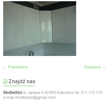
← Poprzednie
Następne →
Znajdź nas
ModneStol
ul. Janasa 4 40-855 Katowice tel. 517 110 170
e-mail:
modnestol@gmail.com