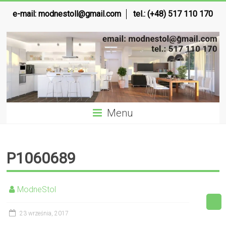
e-mail:
modnestoll@gmail.com
tel.: (+48) 517 110 170
Menu
P1060689
ModneStol
23 września, 2017