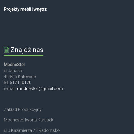
Projekty mebli i wnętrz
Znajdź nas
ModneStol
ul.Janasa
40-855 Katowice
tel.
517110170
e-mail:
modnestoll@gmail.com
Zakład Produkcyjny:
Modnestol Iwona Karasek
ul.J.Kazimierza 73 Radomsko