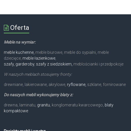
Oferta
Meble na wymiar:
meble kuchenne,
meble biurowe, meble do sypialni, meble
dziecięce,
meble łazienkowe
,
szafy, garderoby
,
szafy z siedziskiem,
meblościanki i przedpokoje
W naszych meblach stosujemy fronty:
drewniane, lakierowane, akrylowe,
ryflowane,
szklane, fornirowane
Do naszych mebli wykonujemy blaty z:
drewna, laminatu,
granitu
, konglomeratu kwarcowego,
blaty
kompaktowe