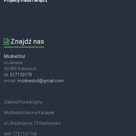
Projekty mebli i wnętrz
Znajdź nas
ModneStol
ul.Janasa
40-855 Katowice
tel.
517110170
e-mail:
modnestoll@gmail.com
Zakład Produkcyjny:
Modnestol Iwona Karasek
ul.J.Kazimierza 73 Radomsko
NIP
. 7721157706