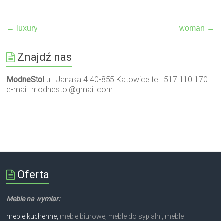
←
luxury
woman
→
Znajdź nas
ModneStol
ul. Janasa 4 40-855 Katowice tel. 517 110 170
e-mail:
modnestol@gmail.com
Oferta
Meble na wymiar:
meble kuchenne,
meble biurowe, meble do sypialni, meble