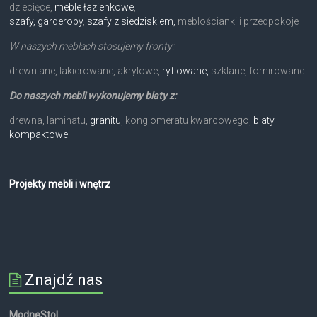
dziecięce,
meble łazienkowe
,
szafy, garderoby
,
szafy z siedziskiem,
meblościanki i przedpokoje
W naszych meblach stosujemy fronty:
drewniane, lakierowane, akrylowe,
ryflowane,
szklane, fornirowane
Do naszych mebli wykonujemy blaty z:
drewna, laminatu,
granitu
, konglomeratu kwarcowego,
blaty
kompaktowe
Projekty mebli i wnętrz
Znajdź nas
ModneStol