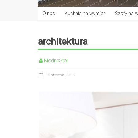
O nas
Kuchnie na wymiar
Szafy na 
architektura
ModneStol
10 stycznia, 2019