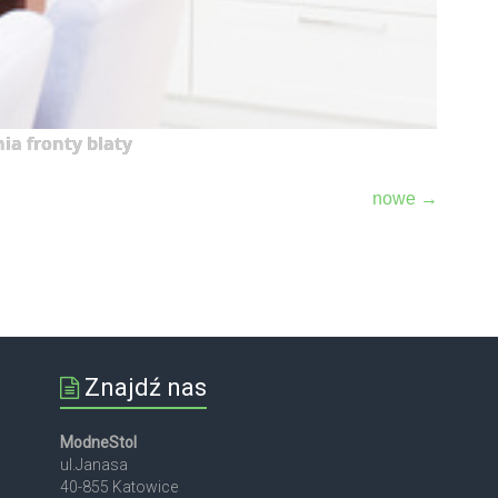
ia fronty blaty
nowe
→
Znajdź nas
ModneStol
ul.Janasa
40-855 Katowice