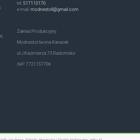
tel.
517110170
i
e-mail:
modnestoll@gmail.com
Zakład Produkcyjny:
e,
Modnestol Iwona Karasek
ul.J.Kazimierza 73 Radomsko
NIP
. 7721157706
 Szafy wnękowe, Schody drewniane | Opieka techniczna:
irebu.pl