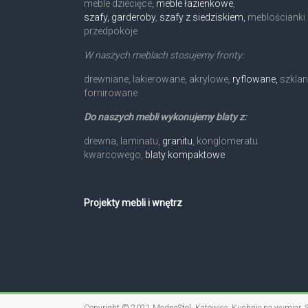
meble dziecięce,
meble łazienkowe
,
szafy, garderoby
,
szafy z siedziskiem,
meblościanki 
przedpokoje
W naszych meblach stosujemy fronty:
drewniane, lakierowane, akrylowe,
ryflowane,
szklan
fornirowane
Do naszych mebli wykonujemy blaty z:
drewna, laminatu,
granitu
, konglomeratu
kwarcowego,
blaty kompaktowe
Projekty mebli i wnętrz
Copyright © 2021
ModneStol
. Katowice: Kuchnie na wymiar,