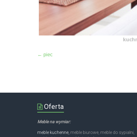
kuchn
←
piec
Oferta
Meble na wymiar:
meble kuchenne,
meble biurowe, meble do sypialni,