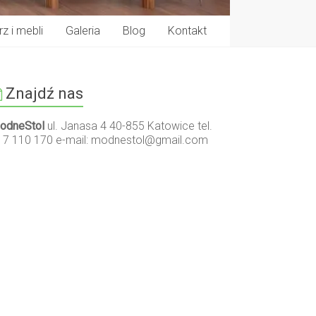
z i mebli
Galeria
Blog
Kontakt
Znajdź nas
odneStol
ul. Janasa 4 40-855 Katowice tel.
17 110 170 e-mail:
modnestol@gmail.com