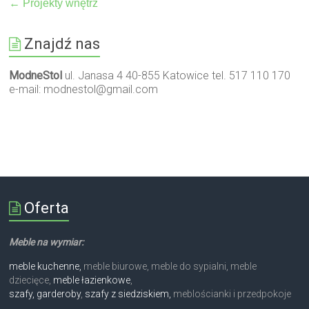
←
Projekty wnętrz
Znajdź nas
ModneStol
ul. Janasa 4 40-855 Katowice tel. 517 110 170
e-mail:
modnestol@gmail.com
Oferta
Meble na wymiar:
meble kuchenne,
meble biurowe, meble do sypialni, meble
dziecięce,
meble łazienkowe
,
szafy, garderoby
,
szafy z siedziskiem,
meblościanki i przedpokoje