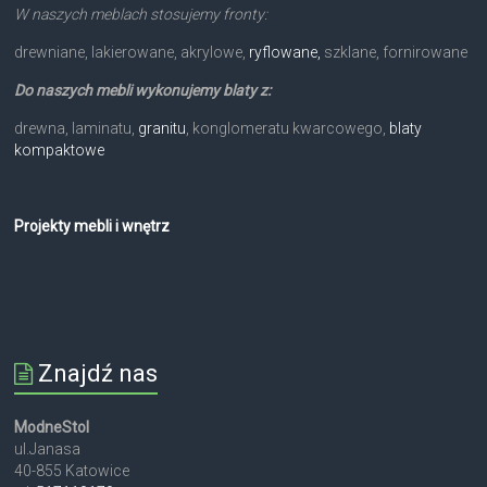
W naszych meblach stosujemy fronty:
drewniane, lakierowane, akrylowe,
ryflowane,
szklane, fornirowane
Do naszych mebli wykonujemy blaty z:
drewna, laminatu,
granitu
, konglomeratu kwarcowego,
blaty
kompaktowe
Projekty mebli i wnętrz
Znajdź nas
ModneStol
ul.Janasa
40-855 Katowice