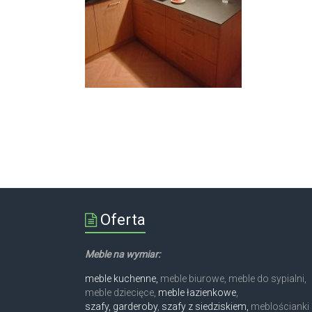
Oferta
Meble na wymiar:
meble kuchenne,
meble biurowe, meble do sypialni,
meble dziecięce,
meble łazienkowe
,
szafy, garderoby
,
szafy z siedziskiem,
meblościanki 