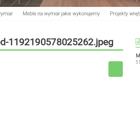
wymiar
Meble na wymiar jakie wykonujemy
Projekty wnętr
ed-1192190578025262.jpeg
M
5