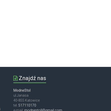
Znajdź nas
ModneStol
ul.Janasa
40-855 Katowice
tel.
517110170
i
e-mail:
modnestoll@gmail.com