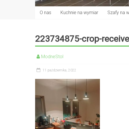
O nas
Kuchnie na wymiar
Szafy na 
223734875-crop-receiv
ModneStol
11 października, 2022