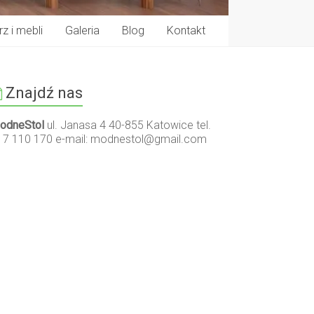
z i mebli
Galeria
Blog
Kontakt
Znajdź nas
odneStol
ul. Janasa 4 40-855 Katowice tel.
17 110 170 e-mail:
modnestol@gmail.com