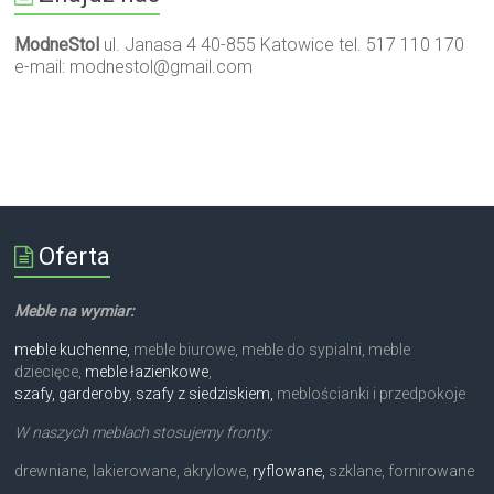
ModneStol
ul. Janasa 4 40-855 Katowice tel. 517 110 170
e-mail:
modnestol@gmail.com
Oferta
Meble na wymiar:
meble kuchenne,
meble biurowe, meble do sypialni, meble
dziecięce,
meble łazienkowe
,
szafy, garderoby
,
szafy z siedziskiem,
meblościanki i przedpokoje
W naszych meblach stosujemy fronty:
drewniane, lakierowane, akrylowe,
ryflowane,
szklane, fornirowane