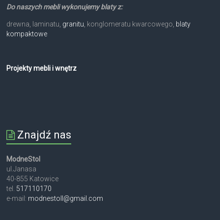
Do naszych mebli wykonujemy blaty z:
drewna, laminatu,
granitu
, konglomeratu kwarcowego,
blaty
kompaktowe
Projekty mebli i wnętrz
Znajdź nas
ModneStol
ul.Janasa
40-855 Katowice
tel.
517110170
e-mail:
modnestoll@gmail.com