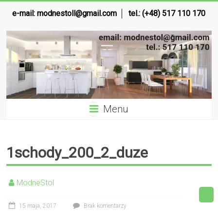
e-mail:
modnestoll@gmail.com
tel.: (+48) 517 110 170
Menu
1schody_200_2_duze
ModneStol
15 maja, 2017
Brak komentarzy