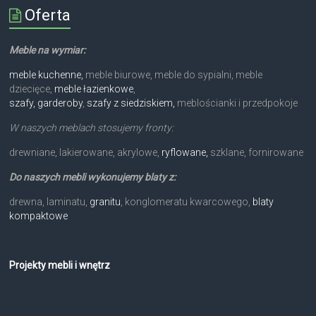
Oferta
Meble na wymiar:
meble kuchenne,
meble biurowe, meble do sypialni, meble
dziecięce,
meble łazienkowe
,
szafy, garderoby
,
szafy z siedziskiem,
meblościanki i przedpokoje
W naszych meblach stosujemy fronty:
drewniane, lakierowane, akrylowe,
ryflowane,
szklane, fornirowane
Do naszych mebli wykonujemy blaty z:
drewna, laminatu,
granitu
, konglomeratu kwarcowego,
blaty
kompaktowe
Projekty mebli i wnętrz