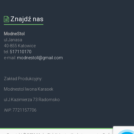
Znajdź nas
ModneStol
ul.Janasa
40-855 Katowice
tel.
517110170
e-mail:
modnestoll@gmail.com
Zakład Produkcyjny:
Modnestol Iwona Karasek
ul.J.Kazimierza 73 Radomsko
NIP
. 7721157706