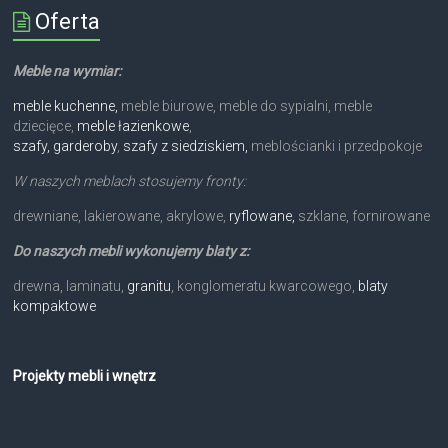
Oferta
Meble na wymiar:
meble kuchenne,
meble biurowe, meble do sypialni, meble
dziecięce,
meble łazienkowe
,
szafy, garderoby
,
szafy z siedziskiem,
meblościanki i przedpokoje
W naszych meblach stosujemy fronty:
drewniane, lakierowane, akrylowe,
ryflowane,
szklane, fornirowane
Do naszych mebli wykonujemy blaty z:
drewna, laminatu,
granitu
, konglomeratu kwarcowego,
blaty
kompaktowe
Projekty mebli i wnętrz