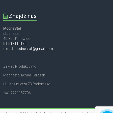
Znajdź nas
ModneStol
ul.Janasa
40-855 Katowice
tel.
517110170
e-mail:
modnestoll@gmail.com
Zakład Produkcyjny:
Modnestol Iwona Karasek
ul.J.Kazimierza 73 Radomsko
NIP
. 7721157706