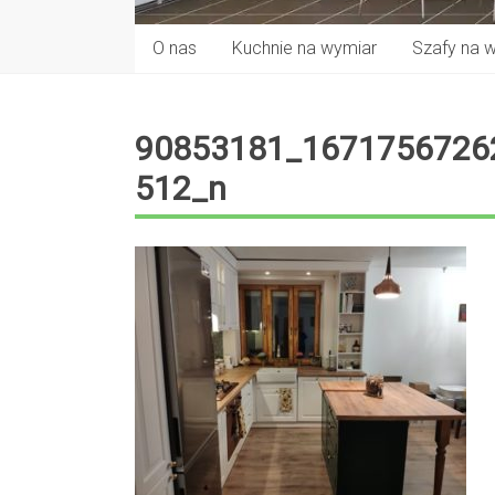
O nas
Kuchnie na wymiar
Szafy na 
90853181_1671756726
512_n