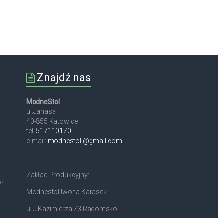
Znajdź nas
ModneStol
ul.Janasa
40-855 Katowice
tel.
517110170
i
e-mail:
modnestoll@gmail.com
Zakład Produkcyjny:
e,
Modnestol Iwona Karasek
ul.J.Kazimierza 73 Radomsko