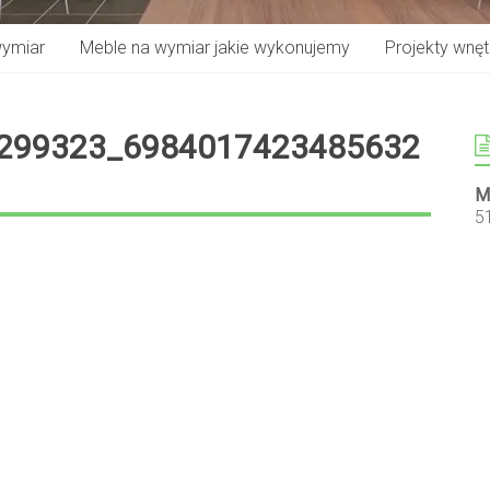
wymiar
Meble na wymiar jakie wykonujemy
Projekty wnętr
299323_6984017423485632
M
5