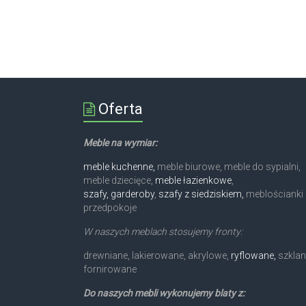
Oferta
Meble na wymiar:
meble kuchenne,
meble biurowe, meble do sypialni,
meble dziecięce,
meble łazienkowe
,
szafy, garderoby
,
szafy z siedziskiem,
meblościanki 
przedpokoje
W naszych meblach stosujemy fronty:
drewniane, lakierowane, akrylowe,
ryflowane,
szklan
fornirowane
Do naszych mebli wykonujemy blaty z: