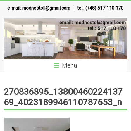
e-mail:
modnestoll@gmail.com
tel.: (+48) 517 110 170
Menu
270836895_13800460224137
69_4023189946110787653_n