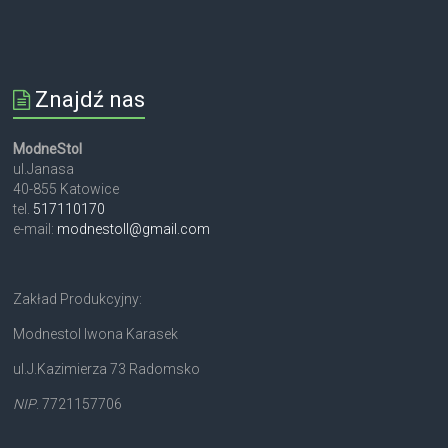
Znajdź nas
ModneStol
ul.Janasa
40-855 Katowice
tel.
517110170
e-mail:
modnestoll@gmail.com
Zakład Produkcyjny:
Modnestol Iwona Karasek
ul.J.Kazimierza 73 Radomsko
NIP
. 7721157706