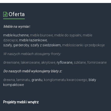
Oferta
Meble na wymiar:
meble kuchenne,
meble biurowe, meble do sypialni, meble
dziecięce,
meble łazienkowe
,
szafy, garderoby
,
szafy z siedziskiem,
meblościanki i przedpokoje
W naszych meblach stosujemy fronty:
drewniane, lakierowane, akrylowe,
ryflowane,
szklane, fornirowane
Do naszych mebli wykonujemy blaty z:
drewna, laminatu,
granitu
, konglomeratu kwarcowego,
blaty
kompaktowe
Projekty mebli i wnętrz