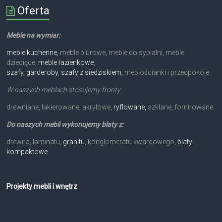
Oferta
Meble na wymiar:
meble kuchenne,
meble biurowe, meble do sypialni, meble
dziecięce,
meble łazienkowe
,
szafy, garderoby
,
szafy z siedziskiem,
meblościanki i przedpokoje
W naszych meblach stosujemy fronty:
drewniane, lakierowane, akrylowe,
ryflowane,
szklane, fornirowane
Do naszych mebli wykonujemy blaty z:
drewna, laminatu,
granitu
, konglomeratu kwarcowego,
blaty
kompaktowe
Projekty mebli i wnętrz