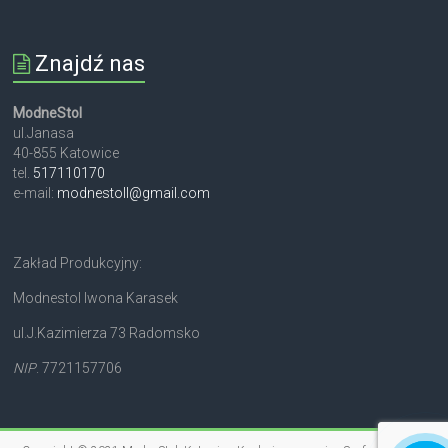
Znajdź nas
ModneStol
ul.Janasa
40-855 Katowice
tel.
517110170
e-mail:
modnestoll@gmail.com
Zakład Produkcyjny:
Modnestol Iwona Karasek
ul.J.Kazimierza 73 Radomsko
NIP
. 7721157706