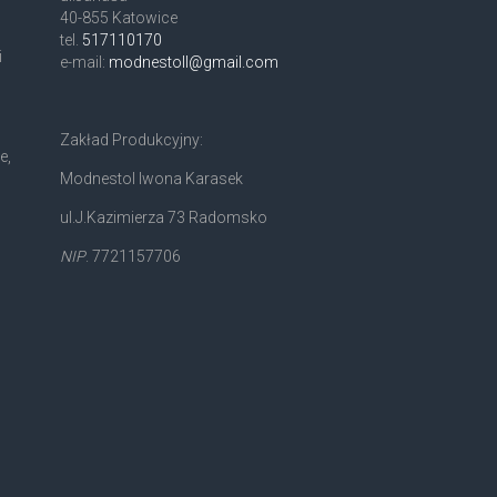
40-855 Katowice
tel.
517110170
i
e-mail:
modnestoll@gmail.com
Zakład Produkcyjny:
e,
Modnestol Iwona Karasek
ul.J.Kazimierza 73 Radomsko
NIP
. 7721157706