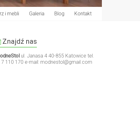
z i mebli
Galeria
Blog
Kontakt
Znajdź nas
odneStol
ul. Janasa 4 40-855 Katowice tel.
17 110 170 e-mail:
modnestol@gmail.com