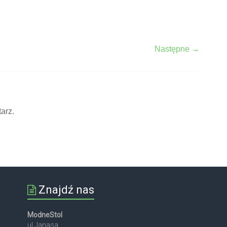
Następne →
arz.
Znajdź nas
ModneStol
ul.Janasa