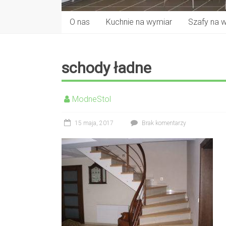
O nas
Kuchnie na wymiar
Szafy na 
schody ładne
ModneStol
15 maja, 2017
Brak komentarzy