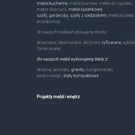
meble kuchenne,
meble biurowe, meble do sypialni,
meble dziecięce,
meble łazienkowe
,
szafy, garderoby
,
szafy z siedziskiem,
meblościanki 
przedpokoje
W naszych meblach stosujemy fronty:
drewniane, lakierowane, akrylowe,
ryflowane,
szklan
fornirowane
Do naszych mebli wykonujemy blaty z:
drewna, laminatu,
granitu
, konglomeratu
kwarcowego,
blaty kompaktowe
Projekty mebli i wnętrz